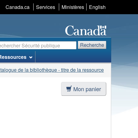
Sélection
Canada.ca
Services
Ministères
English
de
la
langue
echerche
Recherche
Ressources
talogue de la bibliothèque - titre de la ressource
Mon panier