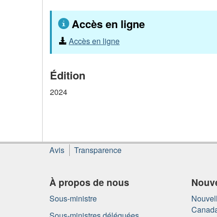
Accès en ligne
Accès en ligne
Édition
2024
À
Avis
Transparence
propos
de
ce
À propos de nous
Nouve
site
Sous-ministre
Nouvell
Canad
Sous-ministres déléguées