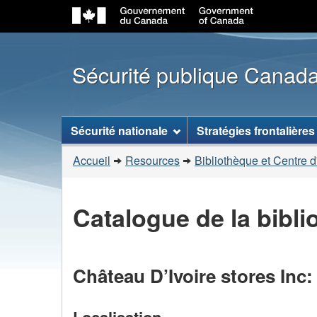
Sécurité publique Canad
Menu
Sécurité nationale
Stratégies frontalières
des
Vous
sujets
Accueil
Resources
Bibliothèque et Centre d
êtes
ici
Catalogue de la bibl
:
Château D’Ivoire stores Inc
Localisation