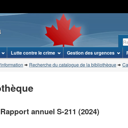
Passer
Passer
Passer
au
à
à
contenu
«
la
a
principal
À
version
propos
HTML
R
de
simplifiée
ce
Lutte contre le crime
Gestion des urgences
site
»
'information
Recherche du catalogue de la bibliothèque
Ca
iothèque
: Rapport annuel S-211 (2024)