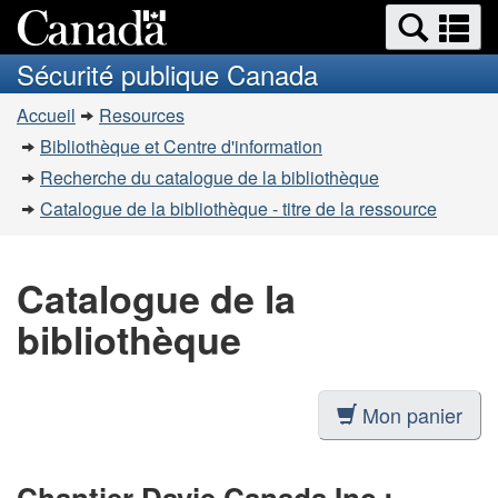
Recherche
Re
Passer
Passer
et
et
au
à
Sécurité publique Canada
menus
contenu
la
m
Vous
principal
version
Accueil
Resources
êtes
HTML
Bibliothèque et Centre d'information
simplifiée
ici
Recherche du catalogue de la bibliothèque
:
Catalogue de la bibliothèque - titre de la ressource
Catalogue de la
bibliothèque
Mon panier
Chantier Davie Canada Inc.: