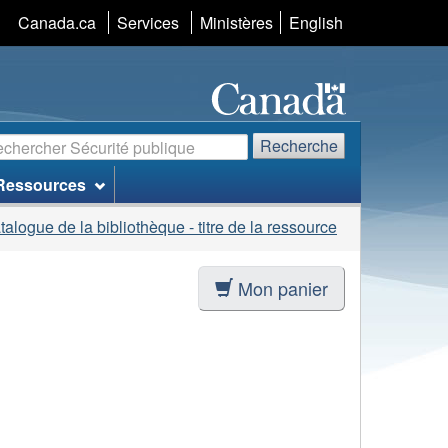
Sélection
Canada.ca
Services
Ministères
English
de
la
langue
echerche
Recherche
Ressources
talogue de la bibliothèque - titre de la ressource
Mon panier