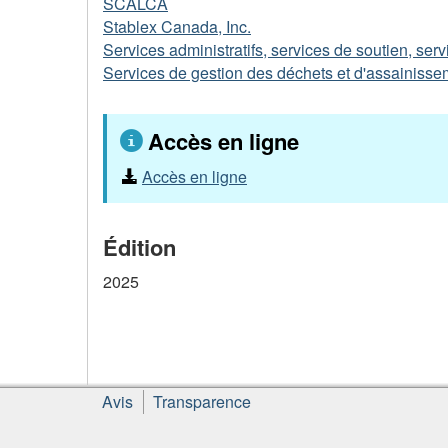
SCALCA
Stablex Canada, Inc.
Services administratifs, services de soutien, se
Services de gestion des déchets et d'assainisse
Accès en ligne
Accès en ligne
Édition
2025
À
Avis
Transparence
propos
de