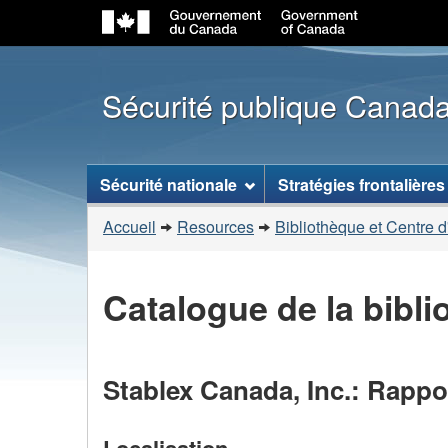
Sécurité publique Canad
Menu
Sécurité nationale
Stratégies frontalières
des
Vous
sujets
Accueil
Resources
Bibliothèque et Centre d
êtes
ici
Catalogue de la bibl
:
Stablex Canada, Inc.: Rappo
Localisation