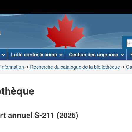
Passer
Passer
Passer
au
à
à
contenu
«
la
a
principal
À
version
propos
HTML
R
de
simplifiée
ce
Lutte contre le crime
Gestion des urgences
site
»
'information
Recherche du catalogue de la bibliothèque
Ca
iothèque
rt annuel S-211 (2025)