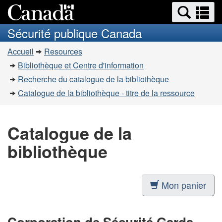
Recherche
Re
Passer
Passer
et
et
au
à
Sécurité publique Canada
menus
contenu
la
m
Vous
principal
version
Accueil
Resources
êtes
HTML
Bibliothèque et Centre d'information
simplifiée
ici
Recherche du catalogue de la bibliothèque
:
Catalogue de la bibliothèque - titre de la ressource
Catalogue de la
bibliothèque
Mon panier
Corporation de Sécurité Garda