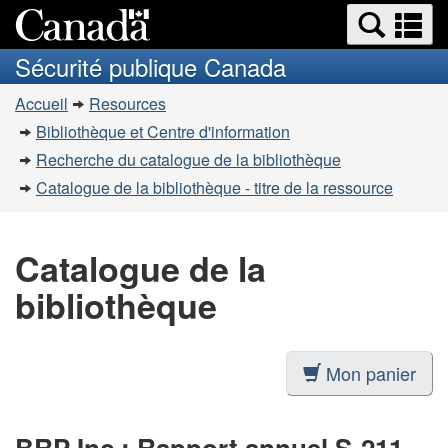
Recherche
Re
Passer
Passer
et
et
au
à
Sécurité publique Canada
menus
contenu
la
m
Vous
principal
version
Accueil
Resources
êtes
HTML
Bibliothèque et Centre d'information
simplifiée
ici
Recherche du catalogue de la bibliothèque
:
Catalogue de la bibliothèque - titre de la ressource
Catalogue de la
bibliothèque
Mon panier
BRP Inc.: Rapport annuel S-211