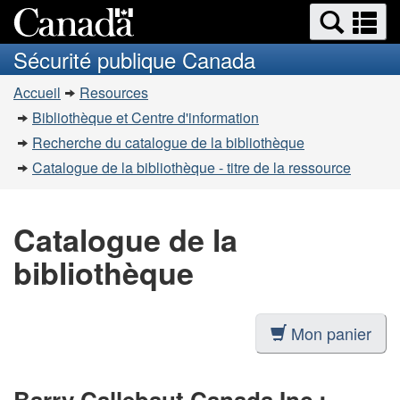
Recherche
Re
Passer
Passer
et
et
au
à
Sécurité publique Canada
menus
contenu
la
m
Vous
principal
version
Accueil
Resources
êtes
HTML
Bibliothèque et Centre d'information
simplifiée
ici
Recherche du catalogue de la bibliothèque
:
Catalogue de la bibliothèque - titre de la ressource
Catalogue de la
bibliothèque
Mon panier
Barry Callebaut Canada Inc.: