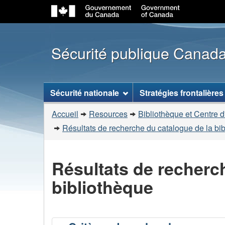
Sécurité publique Canad
Menu
Sécurité nationale
Stratégies frontalières
des
Vous
sujets
Accueil
Resources
Bibliothèque et Centre d
êtes
Résultats de recherche du catalogue de la bi
ici
:
Résultats de recherc
bibliothèque