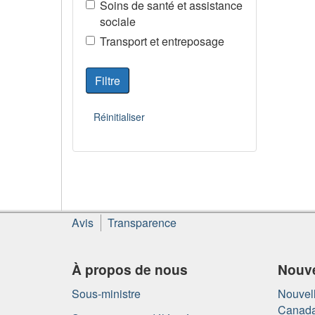
Soins de santé et assistance
sociale
Transport et entreposage
À
Avis
Transparence
propos
de
ce
À propos de nous
Nouve
site
Sous-ministre
Nouvell
Canad