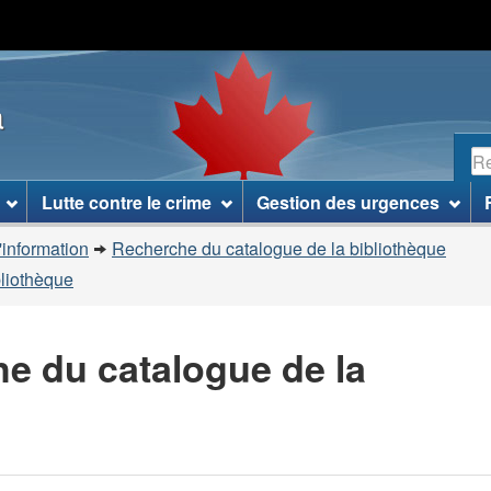
Passer
Passer
Passer
au
à
à
contenu
«
la
a
principal
À
version
propos
HTML
R
de
simplifiée
ce
Lutte contre le crime
Gestion des urgences
site
»
'information
Recherche du catalogue de la bibliothèque
bliothèque
he du catalogue de la