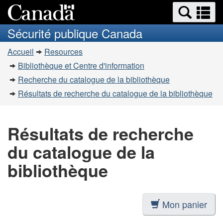
Recherche
Re
Passer
Passer
et
et
au
à
Sécurité publique Canada
menus
contenu
la
m
Vous
principal
version
Accueil
Resources
êtes
HTML
Bibliothèque et Centre d'information
simplifiée
ici
Recherche du catalogue de la bibliothèque
:
Résultats de recherche du catalogue de la bibliothèque
Résultats de recherche
du catalogue de la
bibliothèque
Mon panier