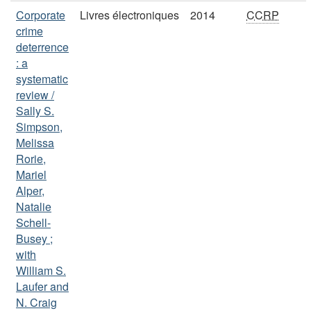
Corporate
Livres électroniques
2014
CCRP
crime
deterrence
: a
systematic
review /
Sally S.
Simpson,
Melissa
Rorie,
Mariel
Alper,
Natalie
Schell-
Busey ;
with
William S.
Laufer and
N. Craig