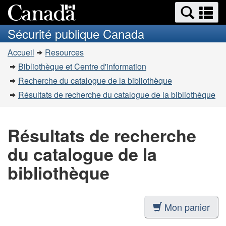
Recherche
Re
Passer
Passer
et
et
au
à
Sécurité publique Canada
menus
contenu
la
m
Vous
principal
version
Accueil
Resources
êtes
HTML
Bibliothèque et Centre d'information
simplifiée
ici
Recherche du catalogue de la bibliothèque
:
Résultats de recherche du catalogue de la bibliothèque
Résultats de recherche
du catalogue de la
bibliothèque
Mon panier