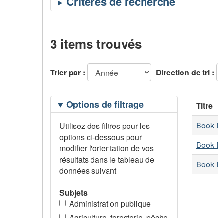
3 items trouvés
Trier par :
Direction de tri :
Filtrage
Options de filtrage
Titre
des
options
Book D
Utilisez des filtres pour les
options ci-dessous pour
Book D
modifier l'orientation de vos
résultats dans le tableau de
Book D
données suivant
Subjets
Administration publique
Agriculture, foresterie, pêche