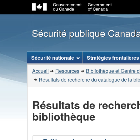
Sécurité publique Canad
Menu
Sécurité nationale
Stratégies frontalières
des
Vous
sujets
Accueil
Resources
Bibliothèque et Centre d
êtes
Résultats de recherche du catalogue de la bi
ici
:
Résultats de recherc
bibliothèque