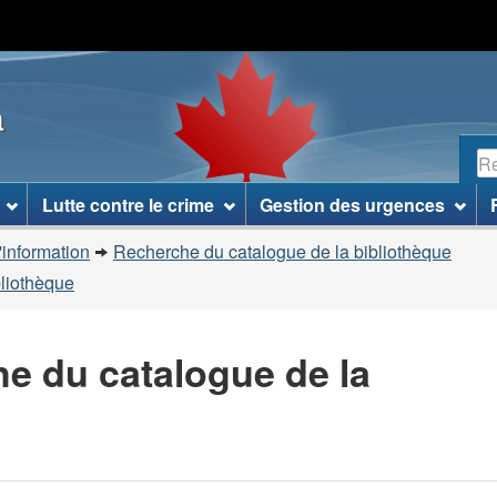
Passer
Passer
Passer
au
à
à
contenu
«
la
a
principal
À
version
propos
HTML
R
de
simplifiée
ce
Lutte contre le crime
Gestion des urgences
site
»
'information
Recherche du catalogue de la bibliothèque
bliothèque
he du catalogue de la