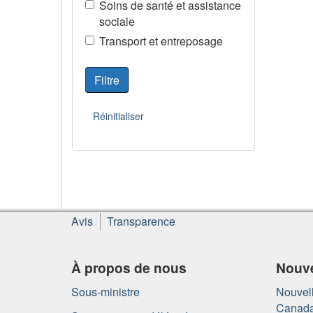
Soins de santé et assistance
sociale
Transport et entreposage
À
Avis
Transparence
propos
de
ce
À propos de nous
Nouve
site
Sous-ministre
Nouvell
Canad