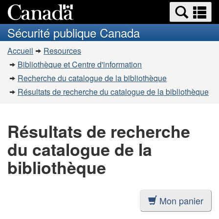
Recherche
Re
Passer
Passer
et
et
au
à
Sécurité publique Canada
menus
contenu
la
m
Vous
principal
version
Accueil
Resources
êtes
HTML
Bibliothèque et Centre d'information
simplifiée
ici
Recherche du catalogue de la bibliothèque
:
Résultats de recherche du catalogue de la bibliothèque
Résultats de recherche
du catalogue de la
bibliothèque
Mon panier