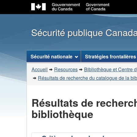
Sécurité publique Canad
Menu
Sécurité nationale
Stratégies frontalières
des
Vous
sujets
Accueil
Resources
Bibliothèque et Centre d
êtes
Résultats de recherche du catalogue de la bi
ici
:
Résultats de recherc
bibliothèque