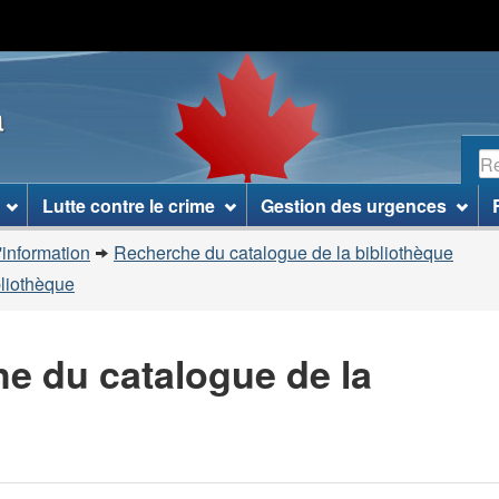
Passer
Passer
Passer
au
à
à
contenu
«
la
a
principal
À
version
propos
HTML
R
de
simplifiée
ce
Lutte contre le crime
Gestion des urgences
site
»
'information
Recherche du catalogue de la bibliothèque
bliothèque
he du catalogue de la