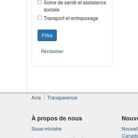
Soins de santé et assistance
sociale
Transport et entreposage
À
Avis
Transparence
propos
de
ce
À propos de nous
Nouve
site
Sous-ministre
Nouvell
Canad