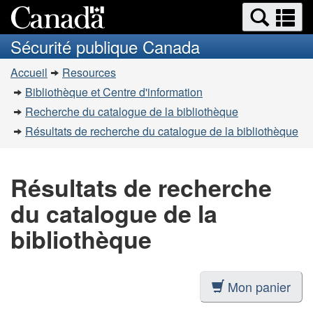
Recherche
Re
Passer
Passer
et
et
au
à
Sécurité publique Canada
menus
contenu
la
m
Vous
principal
version
Accueil
Resources
êtes
HTML
Bibliothèque et Centre d'information
simplifiée
ici
Recherche du catalogue de la bibliothèque
:
Résultats de recherche du catalogue de la bibliothèque
Résultats de recherche
du catalogue de la
bibliothèque
Mon panier