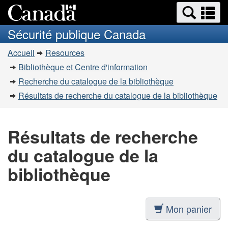
Recherche
Re
Passer
Passer
et
et
au
à
Sécurité publique Canada
menus
contenu
la
m
Vous
principal
version
Accueil
Resources
êtes
HTML
Bibliothèque et Centre d'information
simplifiée
ici
Recherche du catalogue de la bibliothèque
:
Résultats de recherche du catalogue de la bibliothèque
Résultats de recherche
du catalogue de la
bibliothèque
Mon panier