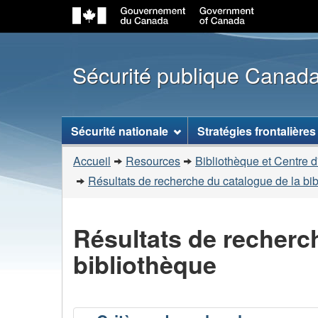
Sécurité publique Canad
Menu
Sécurité nationale
Stratégies frontalières
des
Vous
sujets
Accueil
Resources
Bibliothèque et Centre d
êtes
Résultats de recherche du catalogue de la bi
ici
:
Résultats de recherc
bibliothèque