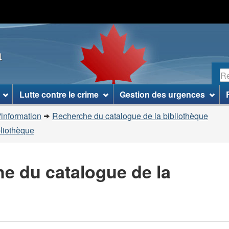
Passer
Passer
Passer
au
à
à
contenu
«
la
a
principal
À
version
propos
HTML
R
de
simplifiée
ce
Lutte contre le crime
Gestion des urgences
site
»
'information
Recherche du catalogue de la bibliothèque
bliothèque
he du catalogue de la