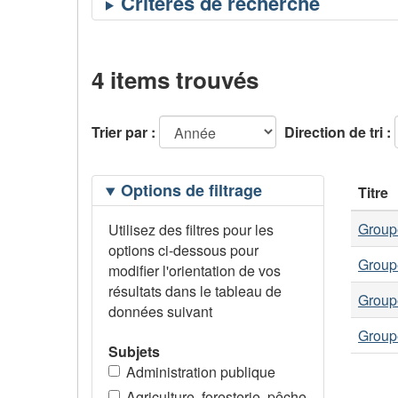
4 items trouvés
Trier par :
Direction de tri :
Filtrage
Options de filtrage
Titre
des
options
Group
Utilisez des filtres pour les
options ci-dessous pour
Group
modifier l'orientation de vos
résultats dans le tableau de
Group
données suivant
Group
Subjets
Administration publique
Agriculture, foresterie, pêche