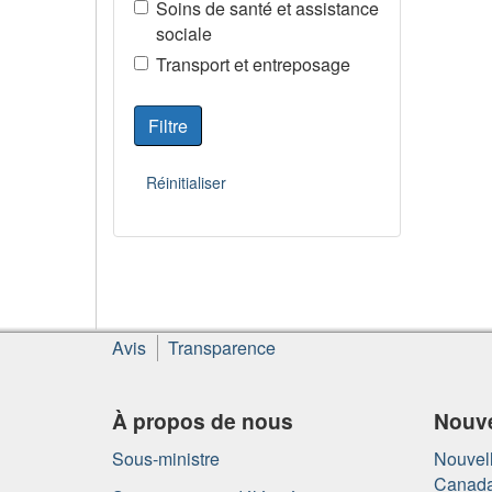
Soins de santé et assistance
sociale
Transport et entreposage
À
Avis
Transparence
propos
de
ce
À propos de nous
Nouve
site
Sous-ministre
Nouvell
Canad