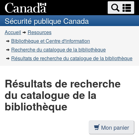
Recherche
Re
Passer
Passer
et
et
au
à
Sécurité publique Canada
menus
contenu
la
m
Vous
principal
version
Accueil
Resources
êtes
HTML
Bibliothèque et Centre d'information
simplifiée
ici
Recherche du catalogue de la bibliothèque
:
Résultats de recherche du catalogue de la bibliothèque
Résultats de recherche
du catalogue de la
bibliothèque
Mon panier