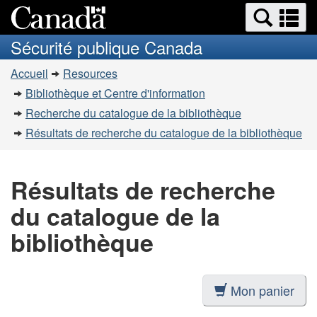
Recherche
Re
Passer
Passer
et
et
au
à
Sécurité publique Canada
menus
contenu
la
m
Vous
principal
version
Accueil
Resources
êtes
HTML
Bibliothèque et Centre d'information
simplifiée
ici
Recherche du catalogue de la bibliothèque
:
Résultats de recherche du catalogue de la bibliothèque
Résultats de recherche
du catalogue de la
bibliothèque
Mon panier