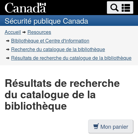
Recherche
Re
Passer
Passer
et
et
au
à
Sécurité publique Canada
menus
contenu
la
m
Vous
principal
version
Accueil
Resources
êtes
HTML
Bibliothèque et Centre d'information
simplifiée
ici
Recherche du catalogue de la bibliothèque
:
Résultats de recherche du catalogue de la bibliothèque
Résultats de recherche
du catalogue de la
bibliothèque
Mon panier