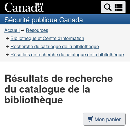
Recherche
Re
Passer
Passer
et
et
au
à
Sécurité publique Canada
menus
contenu
la
m
Vous
principal
version
Accueil
Resources
êtes
HTML
Bibliothèque et Centre d'information
simplifiée
ici
Recherche du catalogue de la bibliothèque
:
Résultats de recherche du catalogue de la bibliothèque
Résultats de recherche
du catalogue de la
bibliothèque
Mon panier