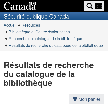
Recherche
Re
Passer
Passer
et
et
au
à
Sécurité publique Canada
menus
contenu
la
m
Vous
principal
version
Accueil
Resources
êtes
HTML
Bibliothèque et Centre d'information
simplifiée
ici
Recherche du catalogue de la bibliothèque
:
Résultats de recherche du catalogue de la bibliothèque
Résultats de recherche
du catalogue de la
bibliothèque
Mon panier