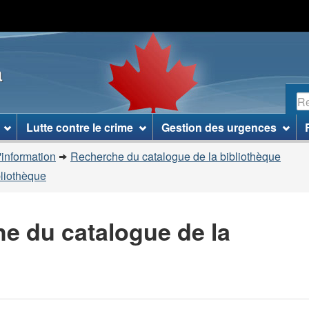
Passer
Passer
Passer
au
à
à
contenu
«
la
a
principal
À
version
propos
HTML
R
de
simplifiée
ce
Lutte contre le crime
Gestion des urgences
site
»
'information
Recherche du catalogue de la bibliothèque
bliothèque
he du catalogue de la