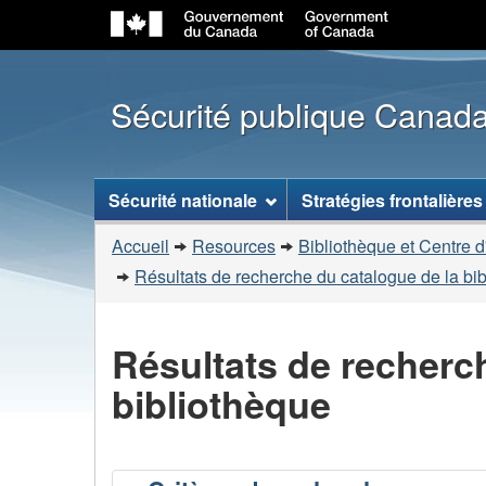
Sécurité publique Canad
Menu
Sécurité nationale
Stratégies frontalières
des
Vous
sujets
Accueil
Resources
Bibliothèque et Centre d
êtes
Résultats de recherche du catalogue de la bi
ici
:
Résultats de recherc
bibliothèque