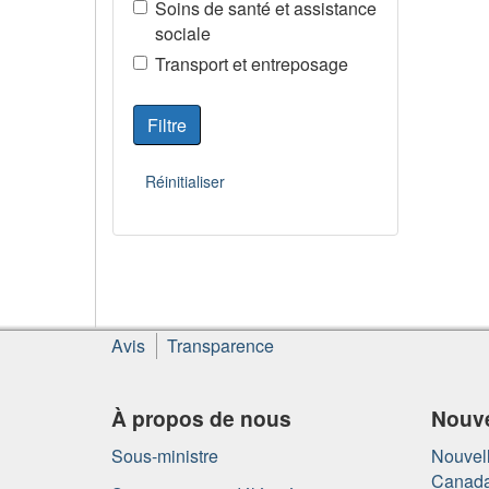
Soins de santé et assistance
sociale
Transport et entreposage
À
Avis
Transparence
propos
de
ce
À propos de nous
Nouve
site
Sous-ministre
Nouvell
Canad