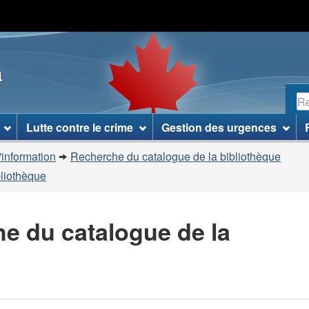
Passer
Passer
Passer
au
à
à
contenu
«
la
a
principal
À
version
propos
HTML
R
de
simplifiée
ce
Lutte contre le crime
Gestion des urgences
site
»
'information
Recherche du catalogue de la bibliothèque
bliothèque
he du catalogue de la