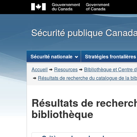
Sécurité publique Canad
Menu
Sécurité nationale
Stratégies frontalières
des
Vous
sujets
Accueil
Resources
Bibliothèque et Centre d
êtes
Résultats de recherche du catalogue de la bi
ici
:
Résultats de recherc
bibliothèque