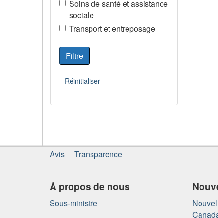
Soins de santé et assistance
sociale
Transport et entreposage
À
Avis
Transparence
propos
de
ce
À propos de nous
Nouve
site
Sous-ministre
Nouvell
Canad