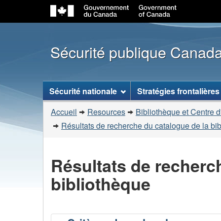
Sécurité publique Canad
Menu
Sécurité nationale
Stratégies frontalières
des
Vous
sujets
Accueil
Resources
Bibliothèque et Centre d
êtes
Résultats de recherche du catalogue de la bi
ici
:
Résultats de recherc
bibliothèque