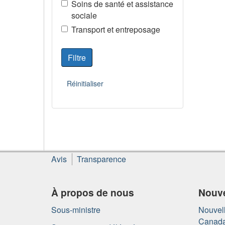
Soins de santé et assistance
sociale
Transport et entreposage
À
Avis
Transparence
propos
de
ce
À propos de nous
Nouve
site
Sous-ministre
Nouvell
Canad