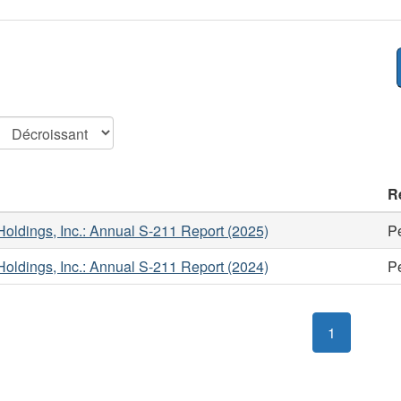
R
oldings, Inc.: Annual S-211 Report (2025)
P
oldings, Inc.: Annual S-211 Report (2024)
P
1