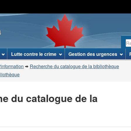
Passer
Passer
Passer
au
à
à
contenu
«
la
a
principal
À
version
propos
HTML
R
de
simplifiée
ce
Lutte contre le crime
Gestion des urgences
site
»
'information
Recherche du catalogue de la bibliothèque
bliothèque
he du catalogue de la