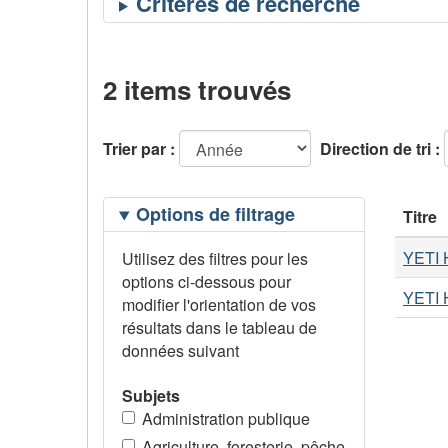
2 items trouvés
Trier par :
Direction de tri :
Filtrage
Options de filtrage
Titre
des
options
YETI H
Utilisez des filtres pour les
options ci-dessous pour
YETI H
modifier l'orientation de vos
résultats dans le tableau de
données suivant
Subjets
Administration publique
Agriculture, foresterie, pêche