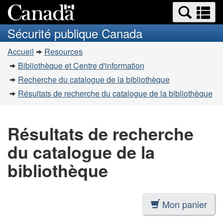
Recherche
Re
Passer
Passer
et
et
au
à
Sécurité publique Canada
menus
contenu
la
m
Vous
principal
version
Accueil
Resources
êtes
HTML
Bibliothèque et Centre d'information
simplifiée
ici
Recherche du catalogue de la bibliothèque
:
Résultats de recherche du catalogue de la bibliothèque
Résultats de recherche
du catalogue de la
bibliothèque
Mon panier