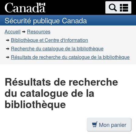
Recherche
Re
Passer
Passer
et
et
au
à
Sécurité publique Canada
menus
contenu
la
m
Vous
principal
version
Accueil
Resources
êtes
HTML
Bibliothèque et Centre d'information
simplifiée
ici
Recherche du catalogue de la bibliothèque
:
Résultats de recherche du catalogue de la bibliothèque
Résultats de recherche
du catalogue de la
bibliothèque
Mon panier