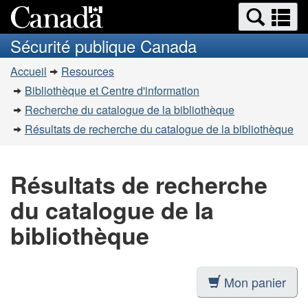
Recherche
Re
Passer
Passer
et
et
au
à
Sécurité publique Canada
menus
contenu
la
m
Vous
principal
version
Accueil
Resources
êtes
HTML
Bibliothèque et Centre d'information
simplifiée
ici
Recherche du catalogue de la bibliothèque
:
Résultats de recherche du catalogue de la bibliothèque
Résultats de recherche
du catalogue de la
bibliothèque
Mon panier