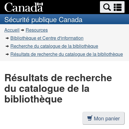
Recherche
Re
Passer
Passer
et
et
au
à
Sécurité publique Canada
menus
contenu
la
m
Vous
principal
version
Accueil
Resources
êtes
HTML
Bibliothèque et Centre d'information
simplifiée
ici
Recherche du catalogue de la bibliothèque
:
Résultats de recherche du catalogue de la bibliothèque
Résultats de recherche
du catalogue de la
bibliothèque
Mon panier