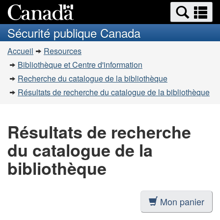
Recherche
Re
Passer
Passer
et
et
au
à
Sécurité publique Canada
menus
contenu
la
m
Vous
principal
version
Accueil
Resources
êtes
HTML
Bibliothèque et Centre d'information
simplifiée
ici
Recherche du catalogue de la bibliothèque
:
Résultats de recherche du catalogue de la bibliothèque
Résultats de recherche
du catalogue de la
bibliothèque
Mon panier