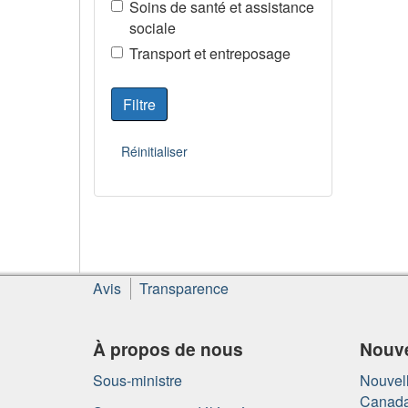
Soins de santé et assistance
sociale
Transport et entreposage
À
Avis
Transparence
propos
de
ce
À propos de nous
Nouve
site
Sous-ministre
Nouvell
Canad