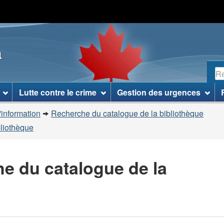
Passer
Passer
Passer
au
à
à
contenu
«
la
a
principal
À
version
propos
HTML
R
de
simplifiée
ce
Lutte contre le crime
Gestion des urgences
site
»
'information
Recherche du catalogue de la bibliothèque
bliothèque
he du catalogue de la