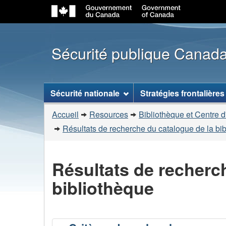
Sécurité publique Canad
Menu
Sécurité nationale
Stratégies frontalières
des
Vous
sujets
Accueil
Resources
Bibliothèque et Centre d
êtes
Résultats de recherche du catalogue de la bi
ici
:
Résultats de recherc
bibliothèque