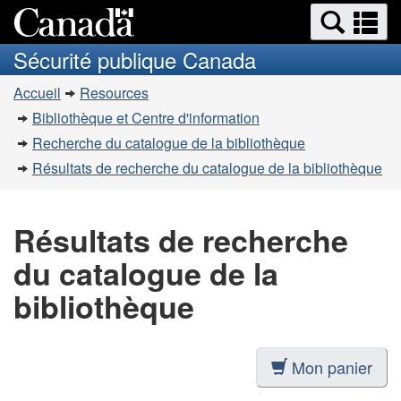
Recherche
Re
Passer
Passer
et
et
au
à
Sécurité publique Canada
menus
contenu
la
m
Vous
principal
version
Accueil
Resources
êtes
HTML
Bibliothèque et Centre d'information
simplifiée
ici
Recherche du catalogue de la bibliothèque
:
Résultats de recherche du catalogue de la bibliothèque
Résultats de recherche
du catalogue de la
bibliothèque
Mon panier