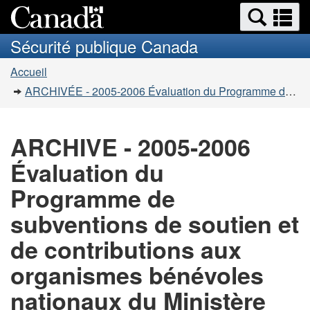
Recherche
Re
Passer
Passer
et
et
au
à
Sécurité publique Canada
menus
contenu
la
m
Vous
principal
version
Accueil
êtes
HTML
ARCHIVÉE - 2005-2006 Évaluation du Programme de subventions de soutien et de contributions aux organismes bénévoles nationaux du Ministère
simplifiée
ici
:
ARCHIVE - 2005-2006
Évaluation du
Programme de
subventions de soutien et
de contributions aux
organismes bénévoles
nationaux du Ministère