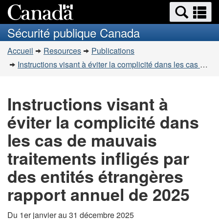
Recherche
Re
Passer
Passer
et
et
au
à
Sécurité publique Canada
menus
contenu
la
m
Vous
principal
version
Accueil
Resources
Publications
êtes
HTML
Instructions visant à éviter la complicité dans les cas de mauvais traitements infligés par des entités étrangères rapport annuel de 2025
simplifiée
ici
:
Instructions visant à
éviter la complicité dans
les cas de mauvais
traitements infligés par
des entités étrangères
rapport annuel de 2025
Du 1er janvier au 31 décembre 2025