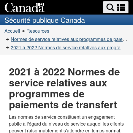
Recherche
Re
Passer
Passer
et
et
au
à
Sécurité publique Canada
menus
contenu
la
m
Vous
principal
version
Accueil
Resources
êtes
HTML
Normes de service relatives aux programmes de paiements de transfert
simplifiée
ici
2021 à 2022 Normes de service relatives aux programmes de paiements de transfert
:
2021 à 2022 Normes de
service relatives aux
programmes de
paiements de transfert
Les normes de service constituent un engagement
public à l'égard du niveau de service auquel les clients
peuvent raisonnablement s'attendre en temps normal.