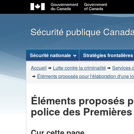
Sécurité publique Canad
Menu
Sécurité nationale
Stratégies frontalières
des
Vous
sujets
Accueil
Lutte contre la criminalité
Services d
êtes
Éléments proposés pour l'élaboration d'une lo
ici
:
Éléments proposés pou
police des Premières
Cur cette page