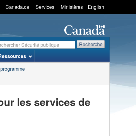
Sélection
Canada.ca
Services
Ministères
English
de
la
langue
echerche
Recherche
Ressources
u programme
our les services de