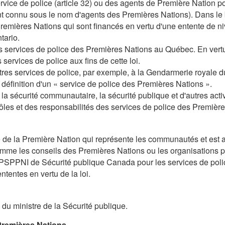
service de police (article 32) ou des agents de Première Nation
 connu sous le nom d'agents des Premières Nations). Dans le but 
Premières Nations qui sont financés en vertu d'une entente de n
tario.
les services de police des Premières Nations au Québec. En vertu 
services de police aux fins de cette loi.
utres services de police, par exemple, à la Gendarmerie royale 
définition d'un « service de police des Premières Nations ».
 la sécurité communautaire, la sécurité publique et d'autres acti
 rôles et des responsabilités des services de police des Premièr
rié de la Première Nation qui représente les communautés et est
e les conseils des Premières Nations ou les organisations polit
PSPPNI de Sécurité publique Canada pour les services de police
ntentes en vertu de la loi.
on du ministre de la Sécurité publique.
Premières Nations