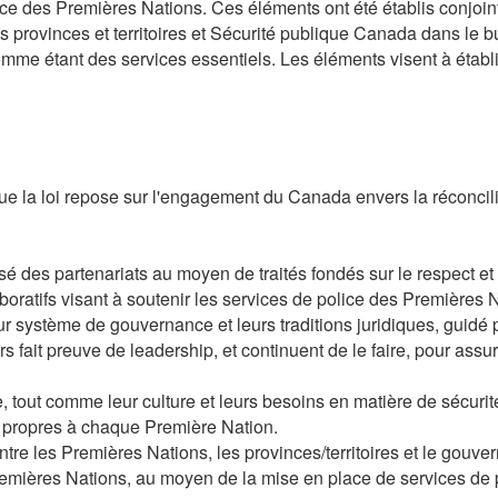
olice des Premières Nations. Ces éléments ont été établis conjoi
 provinces et territoires et Sécurité publique Canada dans le bu
e étant des services essentiels. Les éléments visent à établir l
 que la loi repose sur l'engagement du Canada envers la réconci
é des partenariats au moyen de traités fondés sur le respect et
llaboratifs visant à soutenir les services de police des Premières
système de gouvernance et leurs traditions juridiques, guidé pa
rs fait preuve de leadership, et continuent de le faire, pour assure
, tout comme leur culture et leurs besoins en matière de sécurit
s propres à chaque Première Nation.
entre les Premières Nations, les provinces/territoires et le gou
emières Nations, au moyen de la mise en place de services de 