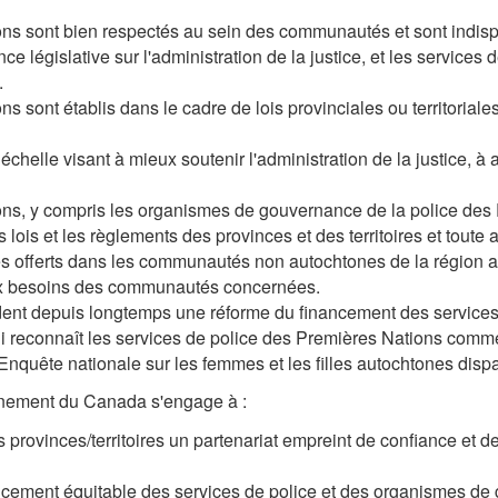
ons sont bien respectés au sein des communautés et sont indis
nce législative sur l'administration de la justice, et les servic
.
ns sont établis dans le cadre de lois provinciales ou territoria
 échelle visant à mieux soutenir l'administration de la justice, à
ons, y compris les organismes de gouvernance de la police des
is et les règlements des provinces et des territoires et toute aut
s offerts dans les communautés non autochtones de la région ay
ux besoins des communautés concernées.
t depuis longtemps une réforme du financement des services d
ui reconnaît les services de police des Premières Nations comme
'Enquête nationale sur les femmes et les filles autochtones dis
rnement du Canada s'engage à :
 provinces/territoires un partenariat empreint de confiance et de
cement équitable des services de police et des organismes de