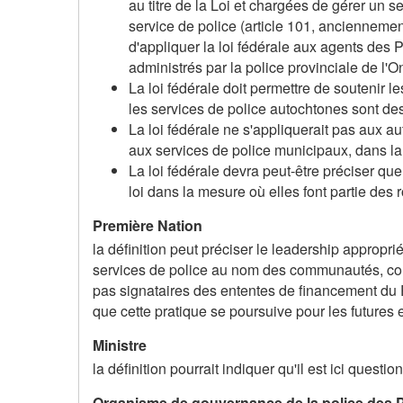
au titre de la Loi et chargées de gérer un 
service de police (article 101, anciennement
d'appliquer la loi fédérale aux agents des 
administrés par la police provinciale de l'On
La loi fédérale doit permettre de soutenir 
les services de police autochtones sont des 
La loi fédérale ne s'appliquerait pas aux a
aux services de police municipaux, dans la 
La loi fédérale devra peut-être préciser que
loi dans la mesure où elles font partie des
Première Nation
la définition peut préciser le leadership approp
services de police au nom des communautés, comm
pas signataires des ententes de financement du 
que cette pratique se poursuive pour les futures e
Ministre
la définition pourrait indiquer qu'il est ici questi
Organisme de gouvernance de la police des 