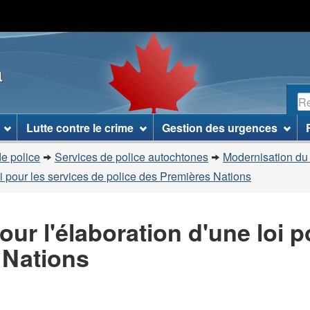
Passer
Passer
Passer
au
à
à
contenu
«
la
a
principal
À
version
propos
HTML
R
de
simplifiée
ce
Lutte contre le crime
Gestion des urgences
site
»
e police
Services de police autochtones
Modernisation d
i pour les services de police des Premières Nations
r l'élaboration d'une loi p
 Nations