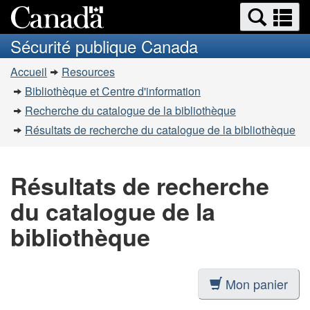
Recherche
Re
Passer
Passer
et
et
au
à
Sécurité publique Canada
menus
contenu
la
m
Vous
principal
version
Accueil
Resources
êtes
HTML
Bibliothèque et Centre d'information
simplifiée
ici
Recherche du catalogue de la bibliothèque
:
Résultats de recherche du catalogue de la bibliothèque
Résultats de recherche
du catalogue de la
bibliothèque
Mon panier