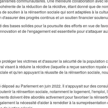
organismes communautaires. Une meilleure collaboration avec les
hérente de la réduction de la récidive, étant donné que de nomb
e soutien à la réinsertion sociale qui sont adaptées à la cultu
n d'assurer des progrès continus et un soutien financier soutenu
té des bases solides pour la poursuite des efforts en vue de favo
l'innovation et de l'engagement est essentielle pour s'attaquer a
e protéger les victimes et d'assurer la sécurité de la population 
ral visant à réduire la récidive (laquelle a reçue sanction royal
ociale et qu'en appuyant la réussite de la réinsertion sociale, n
té déposé au Parlement en juin 2022. Il s'appuyait sur des cons
outenir la réinsertion sociale, notamment le logement, l'emploi, 
éments doivent être abordés activement pour favoriser la réinsert
 également la nécessité d'aider à remédier à la surreprésentatio