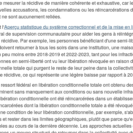
ile de mesurer la récidive de manière cohérente et exhaustive, ca
velles accusations, les condamnations ou les réincarcérations d
t ne sont aucunement reliées.
l'
Aperçu statistique du système correctionnel et de la mise en l
éral de supervision communautaire pour aider les gens à réintégr
récidive. Par exemple, les personnes bénéficiant d'une semi-libe
doivent retourner à tous les soirs dans une institution, une maiso
un peu moins entre 2018-2019 et 2022-2023, tant pour les infract
nes en semi-liberté ont vu leur libération révoquée en raison 
nelle totale qui purgent le reste de leur peine dans la collectiv
ne récidive, ce qui représente une légère baisse par rapport à 2
ssort fédéral en libération conditionnelle totale ont obtenu des
terminent sans manquement aux conditions ou sans nouvelle inf
bération conditionnelle ont été réincarcérées dans un établissem
carcérées dont la libération conditionnelle totale a été révoq
ne condition de leur libération conditionnelle, par exemple, s'a
 et rester dans les limites géographiques, plutôt que parce qu'e
ables au cours de la dernière décennie. Les approches actuelles
onnes un moyen structuré de retourner dans la collectivité avec de