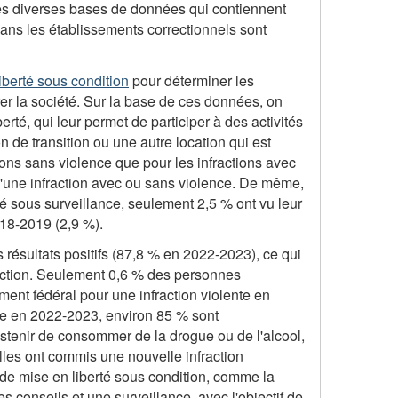
r les diverses bases de données qui contiennent
ans les établissements correctionnels sont
iberté sous condition
pour déterminer les
er la société. Sur la base de ces données, on
rté, qui leur permet de participer à des activités
n de transition ou une autre location qui est
ions sans violence que pour les infractions avec
d'une infraction avec ou sans violence. De même,
ité sous surveillance, seulement 2,5 % ont vu leur
018-2019 (2,9 %).
 résultats positifs (87,8 % en 2022-2023), ce qui
raction. Seulement 0,6 % des personnes
ent fédéral pour une infraction violente en
uée en 2022-2023, environ 85 % sont
bstenir de consommer de la drogue ou de l'alcool,
lles ont commis une nouvelle infraction
 de mise en liberté sous condition, comme la
s conseils et une surveillance, avec l'objectif de