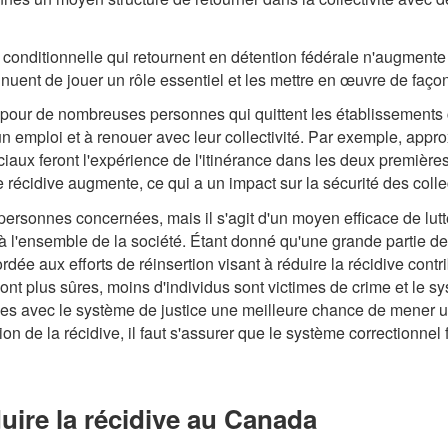
onditionnelle qui retournent en détention fédérale n'augmente 
inuent de jouer un rôle essentiel et les mettre en œuvre de façon
 pour de nombreuses personnes qui quittent les établissements c
r un emploi et à renouer avec leur collectivité. Par exemple, a
iaux feront l'expérience de l'itinérance dans les deux première
 récidive augmente, ce qui a un impact sur la sécurité des collec
personnes concernées, mais il s'agit d'un moyen efficace de lutter
cie à l'ensemble de la société. Étant donné qu'une grande partie 
cordée aux efforts de réinsertion visant à réduire la récidive cont
ont plus sûres, moins d'individus sont victimes de crime et le sy
s avec le système de justice une meilleure chance de mener un
 de la récidive, il faut s'assurer que le système correctionnel f
duire la récidive au Canada