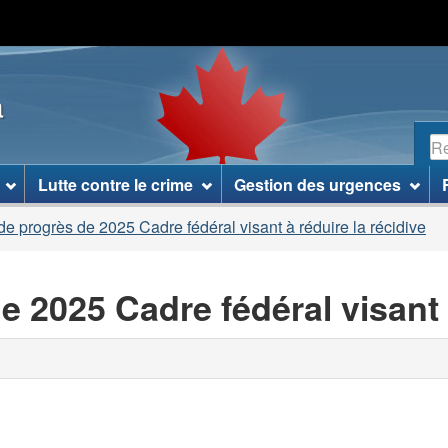
Passer
Passer
Passer
au
à
à
contenu
«
la
a
principal
À
version
propos
HTML
R
de
simplifiée
ce
Lutte contre le crime
Gestion des urgences
site
»
e progrès de 2025 Cadre fédéral visant à réduire la récidive
 2025 Cadre fédéral visant à