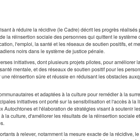
isant à réduire la récidive (le Cadre) décrit les progrès réali
e de la réinsertion sociale des personnes qui quittent le système 
ation, l'emploi, la santé et les réseaux de soutien positifs, et m
adiens noirs dans le système de justice pénale.
 initiatives, dont plusieurs projets pilotes, pour améliorer la s
e santé mentale, et des réseaux de soutien positif pour les pers
er une réinsertion sûre et réussie en réduisant les obstacles aux
 communautaires et adaptées à la culture pour remédier à la su
pales initiatives ont porté sur la sensibilisation et l'accès à la
x Autochtones et l'élaboration de stratégies visant à soutenir l
à la culture, d'améliorer les résultats de la réinsertion sociale 
s.
mportants à relever, notamment la mesure exacte de la récidive, l