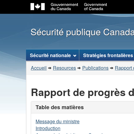
Sécurité publique Canad
Menu
Sécurité nationale
Stratégies frontalières
des
Vous
sujets
Accueil
Resources
Publications
Rapport d
êtes
ici
Rapport de progrès de
:
Table des matières
Message du ministre
Introduction