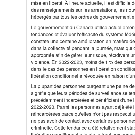
mise en liberté. À l'heure actuelle, il est diffic
des renseignements sur les arrestations, les nou
hébergés par tous les ordres de gouvernement e
Le gouvernement du Canada utilise actuellement 
tendances et évaluer l'efficacité du système féd
constate une certaine amélioration en matière de 
dans la collectivité pendant la journée, mais qui 
appropriée afin de gérer leur risque, récidivent 
violence. En 2022-2023, moins de 1 % des person
dans le cas des personnes en libération condition
libération conditionnelle révoquée en raison d'u
La plupart des personnes purgeant une peine de re
signifie que leurs périodes de surveillance se 
précédemment incarcérées et bénéficiant d'une li
2022-2023. Parmi les personnes ayant déjà été in
réincarcérées parce qu'elles n'ont pas respecté u
ne pas avoir de contact avec certaines personnes
criminelle. Cette tendance a été relativement st
libération conditionnelle totale, offrent aux pers