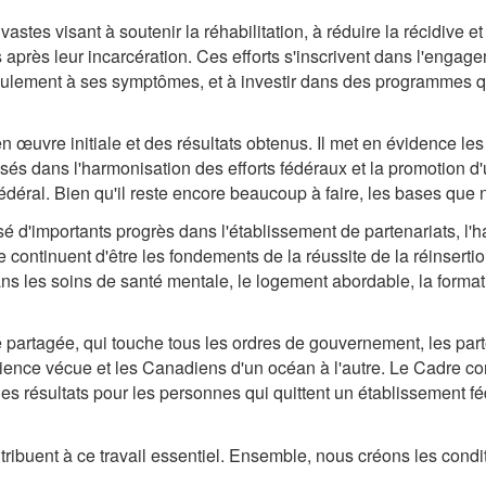
vastes visant à soutenir la réhabilitation, à réduire la récidive e
 après leur incarcération. Ces efforts s'inscrivent dans l'eng
seulement à ses symptômes, et à investir dans des programmes qu
 œuvre initiale et des résultats obtenus. Il met en évidence les
lisés dans l'harmonisation des efforts fédéraux et la promotion d
édéral. Bien qu'il reste encore beaucoup à faire, les bases que 
 d'importants progrès dans l'établissement de partenariats, l'h
re continuent d'être les fondements de la réussite de la réinsert
 les soins de santé mentale, le logement abordable, la formatio
té partagée, qui touche tous les ordres de gouvernement, les par
ence vécue et les Canadiens d'un océan à l'autre. Le Cadre co
les résultats pour les personnes qui quittent un établissement fé
tribuent à ce travail essentiel. Ensemble, nous créons les condit