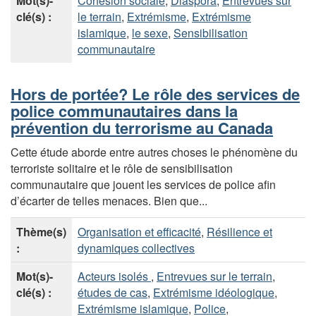
Mot(s)-
Cohésion sociale
,
Diaspora
,
Entrevues sur
clé(s) :
le terrain
,
Extrémisme
,
Extrémisme
islamique
,
le sexe
,
Sensibilisation
communautaire
Hors de portée? Le rôle des services de
police communautaires dans la
prévention du terrorisme au Canada
Cette étude aborde entre autres choses le phénomène du
terroriste solitaire et le rôle de sensibilisation
communautaire que jouent les services de police afin
d’écarter de telles menaces. Bien que...
Thème(s)
Organisation et efficacité
,
Résilience et
:
dynamiques collectives
Mot(s)-
Acteurs isolés
,
Entrevues sur le terrain
,
clé(s) :
études de cas
,
Extrémisme idéologique
,
Extrémisme islamique
,
Police
,