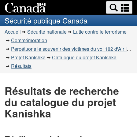
Recherche
Re
Passer
Passer
et
et
au
à
Sécurité publique Canada
menus
contenu
la
m
Vous
principal
version
Accueil
Sécurité nationale
Lutte contre le terrorisme
êtes
HTML
Commémoration
simplifiée
ici
Perpétuons le souvenir des victimes du vol 182 d'Air India
:
Projet Kanishka
Catalogue du projet Kanishka
Résultats
Résultats de recherche
du catalogue du projet
Kanishka