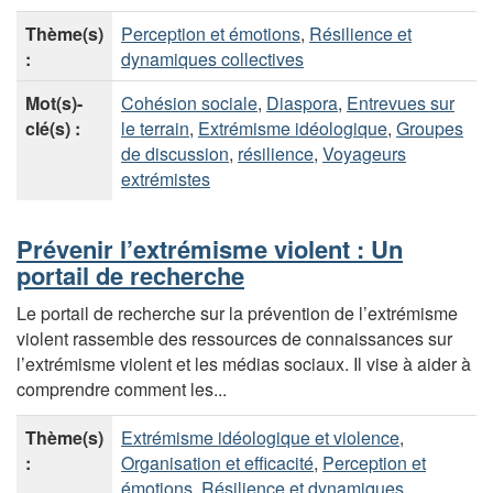
Thème(s)
Perception et émotions
,
Résilience et
:
dynamiques collectives
Mot(s)-
Cohésion sociale
,
Diaspora
,
Entrevues sur
clé(s) :
le terrain
,
Extrémisme idéologique
,
Groupes
de discussion
,
résilience
,
Voyageurs
extrémistes
Prévenir l’extrémisme violent : Un
portail de recherche
Le portail de recherche sur la prévention de l’extrémisme
violent rassemble des ressources de connaissances sur
l’extrémisme violent et les médias sociaux. Il vise à aider à
comprendre comment les...
Thème(s)
Extrémisme idéologique et violence
,
:
Organisation et efficacité
,
Perception et
émotions
,
Résilience et dynamiques