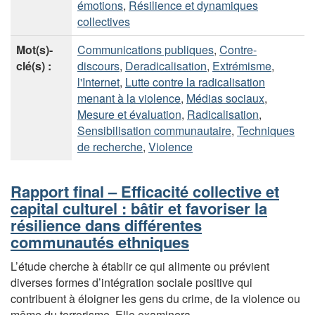
émotions
,
Résilience et dynamiques
collectives
Mot(s)-
Communications publiques
,
Contre-
clé(s) :
discours
,
Deradicalisation
,
Extrémisme
,
l'Internet
,
Lutte contre la radicalisation
menant à la violence
,
Médias sociaux
,
Mesure et évaluation
,
Radicalisation
,
Sensibilisation communautaire
,
Techniques
de recherche
,
Violence
Rapport final – Efficacité collective et
capital culturel : bâtir et favoriser la
résilience dans différentes
communautés ethniques
L’étude cherche à établir ce qui alimente ou prévient
diverses formes d’intégration sociale positive qui
contribuent à éloigner les gens du crime, de la violence ou
même du terrorisme. Elle examinera...